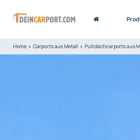
Zum
Inhalt
Prod
springen
Home
Carports aus Metall
Pultdachcarports aus M