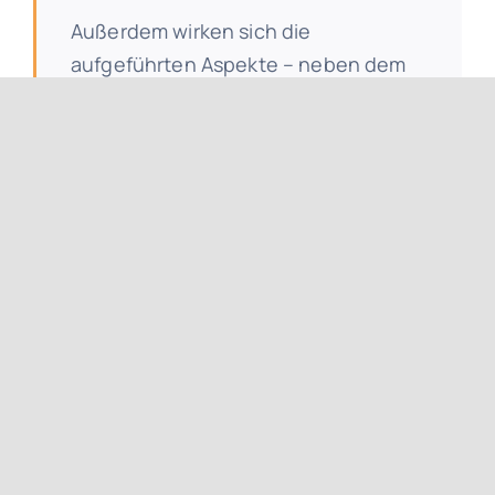
Außerdem wirken sich die
aufgeführten Aspekte – neben dem
eindeutigen ökologischen Nutzen –
auch unmittelbar auf Ihren Geldbeutel
aus. Denn versiegelte Flächen
kommen bei der Berechnung der
Abwassergebühren durch Ihre
Gemeinde voll zum Tragen,
wohingegen begrünte Dachflächen
nur noch mit einem weit geringeren
Anteil in die Gebühren einfließen.